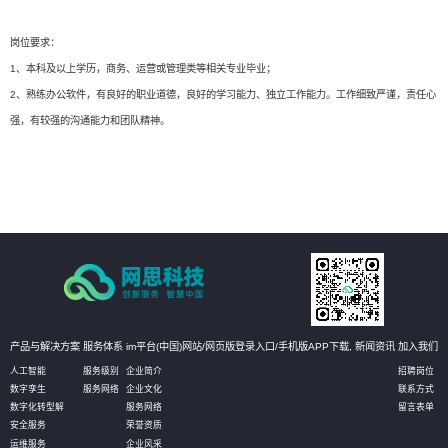
岗位要求：
1、本科及以上学历，商务、运营或管理类等相关专业毕业；
2、熟练办公软件，有良好的职业道德，良好的学习能力、独立工作能力。工作细致严谨，责任心
强，有较强的沟通能力和团队精神。
产品与解决方案
服务体系
im平台(中国)网站/网页版登录入口/手机版APP下载,
新闻资讯
加入我们
人工智能
服务级别
企业简介
招聘岗位
数字孪生
服务网络
企业文化
联系方式
数字化转型解
服务网络
留言表单
安全服务
荣誉资质
运维服务
企业风采