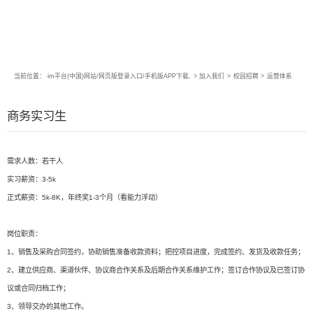
当前位置：
im平台(中国)网站/网页版登录入口/手机版APP下载,
>
加入我们
>
校园招聘
>
运营体系
商务实习生
需求人数：若干人
实习薪资：3-5k
正式薪资：5k-8K，年终奖1-3个月（看能力浮动）
岗位职责：
1、销售及采购合同签约，协助销售准备收款资料；把控项目进度，完成签约、发货及收款任务；
2、建立供应商、渠道伙伴、协议商合作关系及后期合作关系维护工作；签订合作协议及已签订协
议或合同归档工作；
3、领导交办的其他工作。