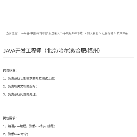
当前位置：
im平台(中国)网站/网页版登录入口/手机版APP下载,
>
加入我们
>
社会招聘
>
技术体系
JAVA开发工程师（北京/哈尔滨/合肥/福州）
岗位职责：
1、负责系统功能需求的开发测试上线；
2、负责相关文档的编写；
3、负责系统问题的处理。
岗位要求：
1、精通java编程，熟悉vue和jsp编程；
2、熟悉linux命令；