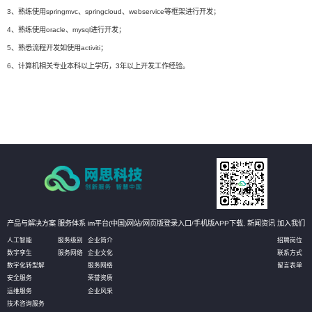
3、熟练使用springmvc、springcloud、webservice等框架进行开发；
4、熟练使用oracle、mysql进行开发；
5、熟悉流程开发如使用activiti；
6、计算机相关专业本科以上学历，3年以上开发工作经验。
产品与解决方案
服务体系
im平台(中国)网站/网页版登录入口/手机版APP下载,
新闻资讯
加入我们
人工智能
服务级别
企业简介
招聘岗位
数字孪生
服务网络
企业文化
联系方式
数字化转型解
服务网络
留言表单
安全服务
荣誉资质
运维服务
企业风采
技术咨询服务