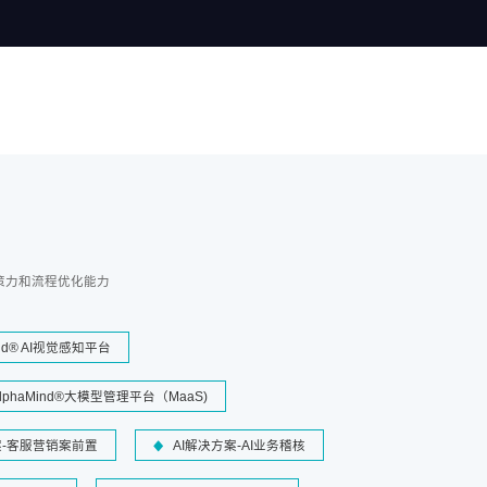
策力和流程优化能力
ind® AI视觉感知平台
lphaMind®大模型管理平台（MaaS)
案-客服营销案前置
AI解决方案-AI业务稽核